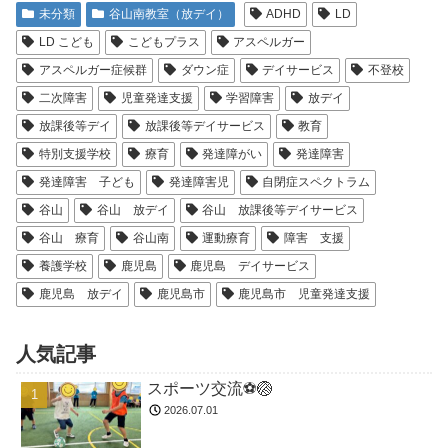
未分類
谷山南教室（放デイ）
ADHD
LD
LD こども
こどもプラス
アスペルガー
アスペルガー症候群
ダウン症
デイサービス
不登校
二次障害
児童発達支援
学習障害
放デイ
放課後等デイ
放課後等デイサービス
教育
特別支援学校
療育
発達障がい
発達障害
発達障害 子ども
発達障害児
自閉症スペクトラム
谷山
谷山 放デイ
谷山 放課後等デイサービス
谷山 療育
谷山南
運動療育
障害 支援
養護学校
鹿児島
鹿児島 デイサービス
鹿児島 放デイ
鹿児島市
鹿児島市 児童発達支援
人気記事
スポーツ交流⚽️🏐
2026.07.01