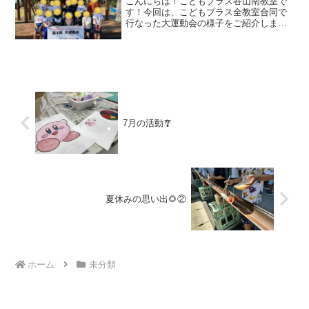
こんにちは！こどもプラス谷山南教室で
す！今回は、こどもプラス全教室合同で
行なった大運動会の様子をご紹介します
✨こどもプラスでは、二教室が合同で活
動することは定期的にありますが、今回
は初めての試みで全教室合同で運動会を
しました！種目は・徒競走...
7月の活動🎐
夏休みの思い出🌻②
ホーム
未分類