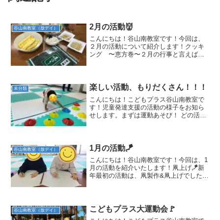
2月の活動👹
谷山南教室（放デイ）
こんにちは！谷山南教室です！今回は、
２月の活動について紹介します！クッキ
ング 〜恵方巻〜２月の行事と言えば節
分👹🫘豆まきはもちろんですが、恵方巻
きも忘れてはいけません！そこで、お昼
ご飯にみんなで恵方巻きを作りました！
今回は、きゅうり、たまご...
楽しい活動、もりだくさん！！！
未分類
こんにちは！こどもプラス谷山南教室で
す！児童発達支援の活動の様子をお知ら
せします。まずは運動あそび！ どの活動
にもみんな積極的にチャレンジします。
「すごいね！」「できたね！」「お手本
してくれる？」と職員が言うと子どもた
ちもとっても嬉しそうに...
1月の活動🪁
谷山南教室（放デイ）
こんにちは！谷山南教室です！今回は、1
月の活動を紹介いたします！凧上げ🪁新
年最初の活動は、凧製作&凧上げでした！
白くて大きな凧にそれぞれ好きな絵を描
いていきました。お正月にちなんで文字
や年号、ポケモンや車の絵を上手に描き
ました✨絵の具やペン...
こどもプラス大運動会🚩
谷山南教室（放デイ）